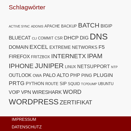
Schlagwörter
BATCH
BIGIP
APACHE
BACKUP
ACTIVE SYNC
ADONIS
DNS
DHCP
BLUECAT
DIG
COMMIT
CSR
CLI
EXCEL
F5
DOMAIN
EXTREME NETWORKS
IPAM
INTERNETX
FIREFOX
FRITZBOX
JUNIPER
IPHONE
NETSUPPORT
LINUX
NTP
PLUGIN
PALO ALTO
OUTLOOK
PHP
PING
OWA
PRTG
PYTHON
SIP
ROUTE
SQUID
UBUNTU
TCPDUMP
WORD
VPN
WIRESHARK
VOIP
WORDPRESS
ZERTIFIKAT
IMPRESSUM
DATENSCHUTZ