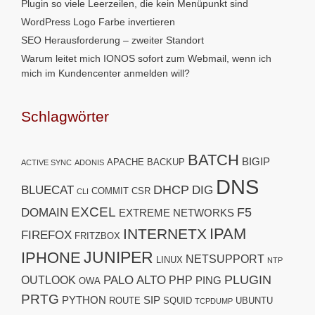
Plugin so viele Leerzeilen, die kein Menüpunkt sind
WordPress Logo Farbe invertieren
SEO Herausforderung – zweiter Standort
Warum leitet mich IONOS sofort zum Webmail, wenn ich
mich im Kundencenter anmelden will?
Schlagwörter
BATCH
BIGIP
APACHE
BACKUP
ACTIVE SYNC
ADONIS
DNS
DHCP
BLUECAT
DIG
COMMIT
CSR
CLI
EXCEL
F5
DOMAIN
EXTREME NETWORKS
IPAM
INTERNETX
FIREFOX
FRITZBOX
JUNIPER
IPHONE
NETSUPPORT
LINUX
NTP
PLUGIN
PALO ALTO
OUTLOOK
PHP
PING
OWA
PRTG
PYTHON
SIP
ROUTE
SQUID
UBUNTU
TCPDUMP