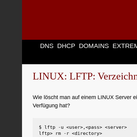
Zum
Inhalt
springen
DNS
DHCP
DOMAINS
EXTRE
LINUX: LFTP: Verzeichni
Wie löscht man auf einem LINUX Server ei
Verfügung hat?
$ lftp 
-
u 
<
user
>,<
pass
>
<
server
>
lftp
>
 rm 
-
r 
<
directory
>