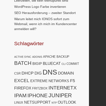
Leerzeilen, die kein Menüpunkt sind
WordPress Logo Farbe invertieren
SEO Herausforderung – zweiter Standort
Warum leitet mich IONOS sofort zum
Webmail, wenn ich mich im Kundencenter
anmelden will?
Schlagwörter
APACHE
BACKUP
ACTIVE SYNC
ADONIS
BATCH
BLUECAT
BIGIP
COMMIT
CLI
DNS
DHCP
DIG
DOMAIN
CSR
EXCEL
F5
EXTREME NETWORKS
INTERNETX
FIREFOX
FRITZBOX
JUNIPER
IPAM
IPHONE
NETSUPPORT
OUTLOOK
LINUX
NTP