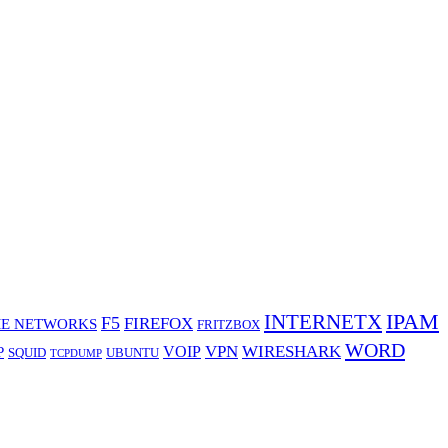
IPAM
INTERNETX
F5
FIREFOX
E NETWORKS
FRITZBOX
WORD
VPN
WIRESHARK
VOIP
P
SQUID
UBUNTU
TCPDUMP