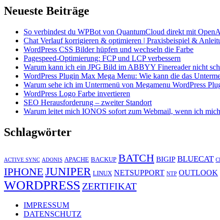
Neueste Beiträge
So verbindest du WPBot von QuantumCloud direkt mit OpenA
Chat Verlauf korrigieren & optimieren | Praxisbeispiel & Anlei
WordPress CSS Bilder hüpfen und wechseln die Farbe
Pagespeed-Optimierung: FCP und LCP verbessern
Warum kann ich ein JPG Bild im ABBYY Finereader nicht schö
WordPress Plugin Max Mega Menu: Wie kann die das Unterme
Warum sehe ich im Untermenü von Megamenu WordPress Plugin 
WordPress Logo Farbe invertieren
SEO Herausforderung – zweiter Standort
Warum leitet mich IONOS sofort zum Webmail, wenn ich mich
Schlagwörter
BATCH
BLUECAT
BIGIP
APACHE
BACKUP
ACTIVE SYNC
ADONIS
C
JUNIPER
IPHONE
NETSUPPORT
OUTLOOK
LINUX
NTP
WORDPRESS
ZERTIFIKAT
IMPRESSUM
DATENSCHUTZ