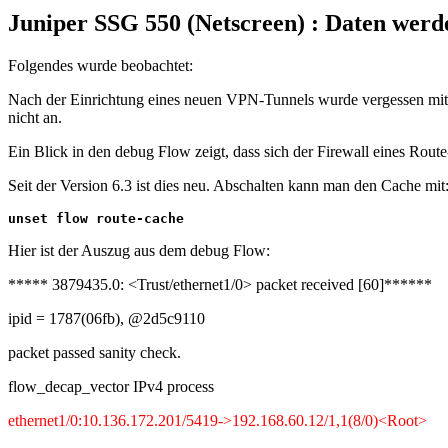
Juniper SSG 550 (Netscreen) : Daten werde
Folgendes wurde beobachtet:
Nach der Einrichtung eines neuen VPN-Tunnels wurde vergessen mit 
nicht an.
Ein Blick in den debug Flow zeigt, dass sich der Firewall eines Rout
Seit der Version 6.3 ist dies neu. Abschalten kann man den Cache mit
Hier ist der Auszug aus dem debug Flow:
***** 3879435.0: <Trust/ethernet1/0> packet received [60]******
ipid = 1787(06fb), @2d5c9110
packet passed sanity check.
flow_decap_vector IPv4 process
ethernet1/0:10.136.172.201/5419->192.168.60.12/1,1(8/0)<Root>