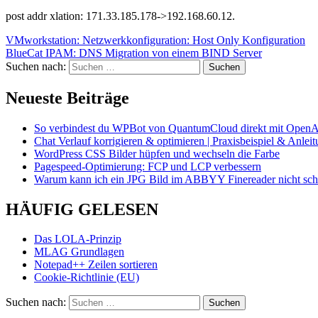
post addr xlation: 171.33.185.178->192.168.60.12.
VMworkstation: Netzwerkkonfiguration: Host Only Konfiguration
BlueCat IPAM: DNS Migration von einem BIND Server
Suchen nach:
Neueste Beiträge
So verbindest du WPBot von QuantumCloud direkt mit OpenA
Chat Verlauf korrigieren & optimieren | Praxisbeispiel & Anlei
WordPress CSS Bilder hüpfen und wechseln die Farbe
Pagespeed-Optimierung: FCP und LCP verbessern
Warum kann ich ein JPG Bild im ABBYY Finereader nicht schö
HÄUFIG GELESEN
Das LOLA-Prinzip
MLAG Grundlagen
Notepad++ Zeilen sortieren
Cookie-Richtlinie (EU)
Suchen nach: