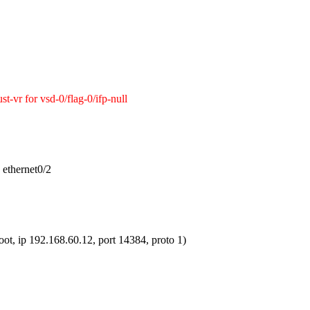
t-vr for vsd-0/flag-0/ifp-null
 ethernet0/2
ot, ip 192.168.60.12, port 14384, proto 1)