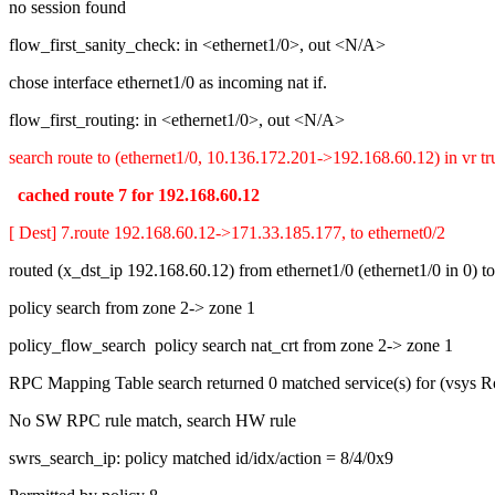
no session found
flow_first_sanity_check: in <ethernet1/0>, out <N/A>
chose interface ethernet1/0 as incoming nat if.
flow_first_routing: in <ethernet1/0>, out <N/A>
search route to (ethernet1/0, 10.136.172.201->192.168.60.12) in vr trus
cached route 7 for 192.168.60.12
[ Dest] 7.route 192.168.60.12->171.33.185.177, to ethernet0/2
routed (x_dst_ip 192.168.60.12) from ethernet1/0 (ethernet1/0 in 0) to
policy search from zone 2-> zone 1
policy_flow_search policy search nat_crt from zone 2-> zone 1
RPC Mapping Table search returned 0 matched service(s) for (vsys Ro
No SW RPC rule match, search HW rule
swrs_search_ip: policy matched id/idx/action = 8/4/0x9