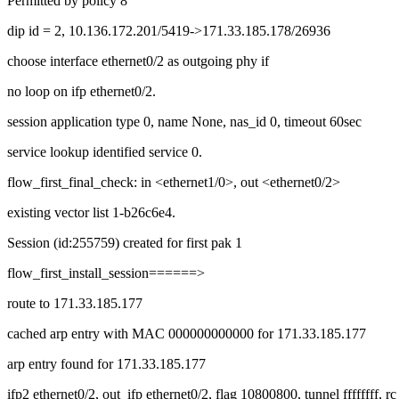
Permitted by policy 8
dip id = 2, 10.136.172.201/5419->171.33.185.178/26936
choose interface ethernet0/2 as outgoing phy if
no loop on ifp ethernet0/2.
session application type 0, name None, nas_id 0, timeout 60sec
service lookup identified service 0.
flow_first_final_check: in <ethernet1/0>, out <ethernet0/2>
existing vector list 1-b26c6e4.
Session (id:255759) created for first pak 1
flow_first_install_session======>
route to 171.33.185.177
cached arp entry with MAC 000000000000 for 171.33.185.177
arp entry found for 171.33.185.177
ifp2 ethernet0/2, out_ifp ethernet0/2, flag 10800800, tunnel ffffffff, rc