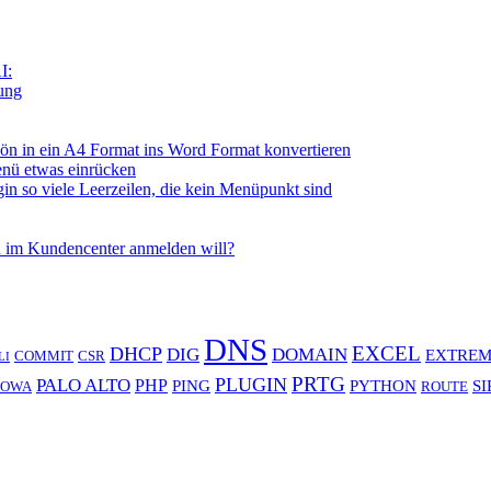
I:
tung
n in ein A4 Format ins Word Format konvertieren
nü etwas einrücken
so viele Leerzeilen, die kein Menüpunkt sind
 im Kundencenter anmelden will?
DNS
EXCEL
DHCP
DIG
DOMAIN
EXTREM
COMMIT
CSR
LI
PRTG
PLUGIN
PALO ALTO
PHP
PING
PYTHON
SI
OWA
ROUTE