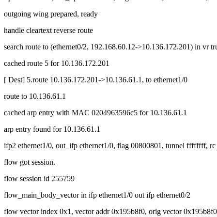
outgoing wing prepared, ready
handle cleartext reverse route
search route to (ethernet0/2, 192.168.60.12->10.136.172.201) in vr tru
cached route 5 for 10.136.172.201
[ Dest] 5.route 10.136.172.201->10.136.61.1, to ethernet1/0
route to 10.136.61.1
cached arp entry with MAC 0204963596c5 for 10.136.61.1
arp entry found for 10.136.61.1
ifp2 ethernet1/0, out_ifp ethernet1/0, flag 00800801, tunnel ffffffff, rc
flow got session.
flow session id 255759
flow_main_body_vector in ifp ethernet1/0 out ifp ethernet0/2
flow vector index 0x1, vector addr 0x195b8f0, orig vector 0x195b8f0