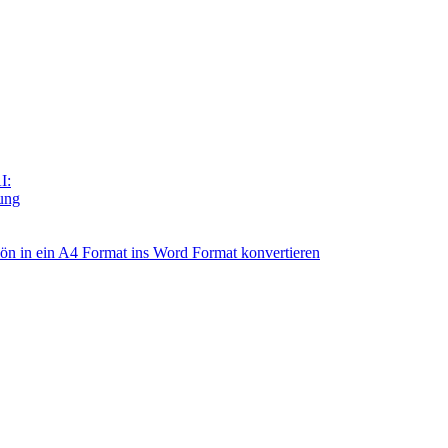
I:
tung
n in ein A4 Format ins Word Format konvertieren