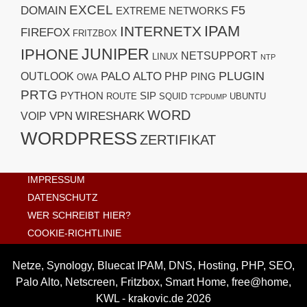
EXCEL
F5
DOMAIN
EXTREME NETWORKS
IPAM
INTERNETX
FIREFOX
FRITZBOX
JUNIPER
IPHONE
NETSUPPORT
LINUX
NTP
PLUGIN
PALO ALTO
OUTLOOK
PHP
PING
OWA
PRTG
PYTHON
SIP
ROUTE
SQUID
UBUNTU
TCPDUMP
WORD
VPN
WIRESHARK
VOIP
WORDPRESS
ZERTIFIKAT
IMPRESSUM
DATENSCHUTZ
WER SCHREIBT HIER?
COOKIE-RICHTLINIE
Netze, Synology, Bluecat IPAM, DNS, Hosting, PHP, SEO,
Palo Alto, Netscreen, Fritzbox, Smart Home, free@home,
KWL - krakovic.de 2026