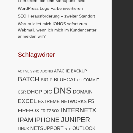
Leerzeilen, die kein Menüpunkt sind
WordPress Logo Farbe invertieren
SEO Herausforderung – zweiter Standort
Warum leitet mich IONOS sofort zum
Webmail, wenn ich mich im Kundencenter
anmelden will?
Schlagwörter
APACHE
BACKUP
ACTIVE SYNC
ADONIS
BATCH
BLUECAT
BIGIP
COMMIT
CLI
DNS
DHCP
DIG
DOMAIN
CSR
EXCEL
F5
EXTREME NETWORKS
INTERNETX
FIREFOX
FRITZBOX
JUNIPER
IPAM
IPHONE
NETSUPPORT
OUTLOOK
LINUX
NTP