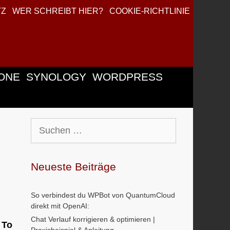
TZ
WER SCHREIBT HIER?
COOKIE-RICHTLINIE
ONE
SYNOLOGY
WORDPRESS
Suchen
nach:
Neueste Beiträge
So verbindest du WPBot von QuantumCloud
direkt mit OpenAI:
Chat Verlauf korrigieren & optimieren |
 To