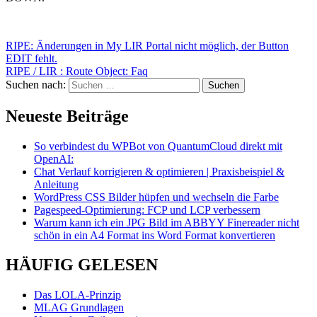
RIPE: Änderungen in My LIR Portal nicht möglich, der Button
EDIT fehlt.
RIPE / LIR : Route Object: Faq
Suchen nach:
Neueste Beiträge
So verbindest du WPBot von QuantumCloud direkt mit
OpenAI:
Chat Verlauf korrigieren & optimieren | Praxisbeispiel &
Anleitung
WordPress CSS Bilder hüpfen und wechseln die Farbe
Pagespeed-Optimierung: FCP und LCP verbessern
Warum kann ich ein JPG Bild im ABBYY Finereader nicht
schön in ein A4 Format ins Word Format konvertieren
HÄUFIG GELESEN
Das LOLA-Prinzip
MLAG Grundlagen