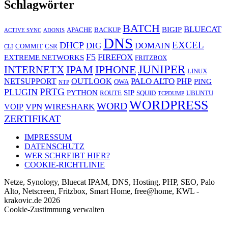
Schlagwörter
BATCH
BLUECAT
BIGIP
APACHE
BACKUP
ACTIVE SYNC
ADONIS
DNS
EXCEL
DHCP
DIG
DOMAIN
COMMIT
CSR
CLI
F5
FIREFOX
EXTREME NETWORKS
FRITZBOX
JUNIPER
IPAM
IPHONE
INTERNETX
LINUX
PALO ALTO
NETSUPPORT
OUTLOOK
PHP
PING
OWA
NTP
PRTG
PLUGIN
PYTHON
SIP
ROUTE
SQUID
UBUNTU
TCPDUMP
WORDPRESS
WORD
VPN
WIRESHARK
VOIP
ZERTIFIKAT
IMPRESSUM
DATENSCHUTZ
WER SCHREIBT HIER?
COOKIE-RICHTLINIE
Netze, Synology, Bluecat IPAM, DNS, Hosting, PHP, SEO, Palo
Alto, Netscreen, Fritzbox, Smart Home, free@home, KWL -
krakovic.de 2026
Cookie-Zustimmung verwalten