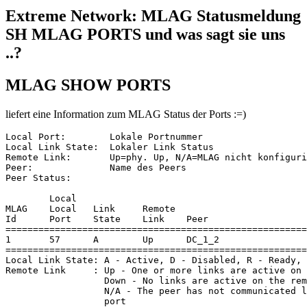
Extreme Network: MLAG Statusmeldung
SH MLAG PORTS und was sagt sie uns
..?
MLAG SHOW PORTS
liefert eine Information zum MLAG Status der Ports :=)
Local Port:        Lokale Portnummer

Local Link State:  Lokaler Link Status

Remote Link:       Up=phy. Up, N/A=MLAG nicht konfiguri
Peer:              Name des Peers

Peer Status:       

        Local                                          
MLAG    Local   Link     Remote                        
Id      Port    State    Link    Peer                  
=======================================================
1       57      A        Up      DC_1_2                
=======================================================
Local Link State: A - Active, D - Disabled, R - Ready, 
Remote Link     : Up - One or more links are active on 
                  Down - No links are active on the rem
                  N/A - The peer has not communicated l
                  port