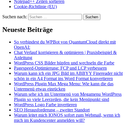
Notepad++ Zeilen sortieren
Cookie-Richtlinie (EU)
Suchen nach:
Neueste Beiträge
So verbindest du WPBot von QuantumCloud direkt mit
OpenAI:
Chat Verlauf korrigieren & optimieren | Praxisbeispiel &
Anleitung
WordPress CSS Bilder hüpfen und wechseln die Farbe
Pagespeed-Optimierung: FCP und LCP verbessern
Warum kann ich ein JPG Bild im ABBYY Finereader nicht
schön in ein A4 Format ins Word Format konvertieren
WordPress Plugin Max Mega Menu: Wie kann die das
Untermenü etwas einrücken
Warum sehe ich im Untermenü von Megamenu WordPress
Plugin so viele Leerzeilen, die kein Menüpunkt sind
WordPress Logo Farbe invertieren
SEO Herausforderung – zweiter Standort
Warum leitet mich IONOS sofort zum Webmail, wenn ich
mich im Kundencenter anmelden will?