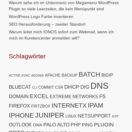
Warum sehe ich im Untermenü von Megamenu WordPress
Plugin so viele Leerzeilen, die kein Menüpunkt sind
WordPress Logo Farbe invertieren
SEO Herausforderung – zweiter Standort
Warum leitet mich IONOS sofort zum Webmail, wenn ich
mich im Kundencenter anmelden will?
Schlagwörter
BATCH
BIGIP
APACHE
BACKUP
ACTIVE SYNC
ADONIS
DNS
DHCP
BLUECAT
DIG
COMMIT
CSR
CLI
EXCEL
F5
DOMAIN
EXTREME NETWORKS
IPAM
INTERNETX
FIREFOX
FRITZBOX
JUNIPER
IPHONE
NETSUPPORT
LINUX
NTP
PLUGIN
PALO ALTO
OUTLOOK
PHP
PING
OWA