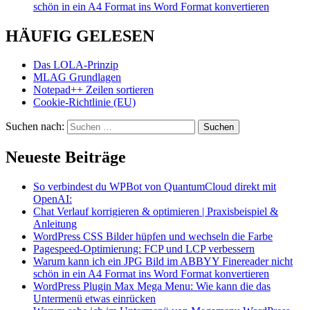
schön in ein A4 Format ins Word Format konvertieren
HÄUFIG GELESEN
Das LOLA-Prinzip
MLAG Grundlagen
Notepad++ Zeilen sortieren
Cookie-Richtlinie (EU)
Suchen nach:
Neueste Beiträge
So verbindest du WPBot von QuantumCloud direkt mit
OpenAI:
Chat Verlauf korrigieren & optimieren | Praxisbeispiel &
Anleitung
WordPress CSS Bilder hüpfen und wechseln die Farbe
Pagespeed-Optimierung: FCP und LCP verbessern
Warum kann ich ein JPG Bild im ABBYY Finereader nicht
schön in ein A4 Format ins Word Format konvertieren
WordPress Plugin Max Mega Menu: Wie kann die das
Untermenü etwas einrücken