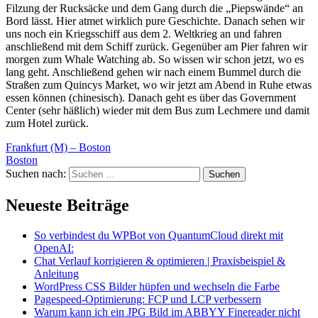
Filzung der Rucksäcke und dem Gang durch die „Piepswände“ an
Bord lässt. Hier atmet wirklich pure Geschichte. Danach sehen wir
uns noch ein Kriegsschiff aus dem 2. Weltkrieg an und fahren
anschließend mit dem Schiff zurück. Gegenüber am Pier fahren wir
morgen zum Whale Watching ab. So wissen wir schon jetzt, wo es
lang geht. Anschließend gehen wir nach einem Bummel durch die
Straßen zum Quincys Market, wo wir jetzt am Abend in Ruhe etwas
essen können (chinesisch). Danach geht es über das Government
Center (sehr häßlich) wieder mit dem Bus zum Lechmere und damit
zum Hotel zurück.
Frankfurt (M) – Boston
Boston
Suchen nach:
Neueste Beiträge
So verbindest du WPBot von QuantumCloud direkt mit
OpenAI:
Chat Verlauf korrigieren & optimieren | Praxisbeispiel &
Anleitung
WordPress CSS Bilder hüpfen und wechseln die Farbe
Pagespeed-Optimierung: FCP und LCP verbessern
Warum kann ich ein JPG Bild im ABBYY Finereader nicht