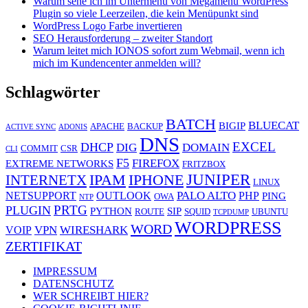
Warum sehe ich im Untermenü von Megamenu WordPress
Plugin so viele Leerzeilen, die kein Menüpunkt sind
WordPress Logo Farbe invertieren
SEO Herausforderung – zweiter Standort
Warum leitet mich IONOS sofort zum Webmail, wenn ich
mich im Kundencenter anmelden will?
Schlagwörter
BATCH
BLUECAT
BIGIP
APACHE
BACKUP
ACTIVE SYNC
ADONIS
DNS
EXCEL
DHCP
DIG
DOMAIN
COMMIT
CSR
CLI
F5
FIREFOX
EXTREME NETWORKS
FRITZBOX
JUNIPER
IPAM
IPHONE
INTERNETX
LINUX
PALO ALTO
NETSUPPORT
OUTLOOK
PHP
PING
OWA
NTP
PRTG
PLUGIN
PYTHON
SIP
ROUTE
SQUID
UBUNTU
TCPDUMP
WORDPRESS
WORD
VPN
WIRESHARK
VOIP
ZERTIFIKAT
IMPRESSUM
DATENSCHUTZ
WER SCHREIBT HIER?