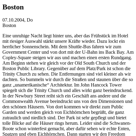
Boston
07.10.2004, Do
Boston
Eine unruhige Nacht liegt hinter uns, aber das Frühstück im Hotel
mit riesiger Auswahl stärkt unsere Kräfte wieder. Dazu lockt ein
herrlicher Sonnenschein. Mit dem Shuttle-Bus fahren wir zum
Government Center und von dort mit der U-Bahn ins Back Bay. Am
Copley-Square steigen wir aus und machen einen ersten Rundgang.
Am Beginn stehen wir gleich vor der Old South Church und der
Boston Public Library. Gegenüber auf dem Platz/Park ist schon die
Trinity Church zu sehen. Die Entfernungen sind viel kleiner als wir
dachten. So bummeln wir durch die Straßen und staunen über die so
ganz „unamerikanische“ Architektur. Im John Hancock Tower
spiegelt sich die Trinity Church und alles wirkt ganz beeindruckend.
In der Newbury Street reiht sich ein Geschäft ans andere und die
Commonwealth Avenue beeindruckt uns von den Dimensionen und
den schönen Häusern. Von dort kommen wir direkt zum Public
Garden und werden gleich von Eichhörnchen begrüßt, die ganz
zutraulich und niedlich sind. Der Park ist sehr gepflegt und bietet
tolle Blicke auf die Häuser rings herum. Leider sind die Schwanen-
Boote schon winterfest gemacht, aber dafür sehen wir echte Enten,
Spatzen und eben Eichhörnchen. Dann starten wir den Freedom