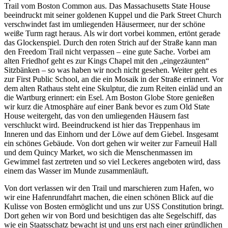
Trail vom Boston Common aus. Das Massachusetts State House
beeindruckt mit seiner goldenen Kuppel und die Park Street Church
verschwindet fast im umliegenden Häusermeer, nur der schöne
weiße Turm ragt heraus. Als wir dort vorbei kommen, ertönt gerade
das Glockenspiel. Durch den roten Strich auf der Straße kann man
den Freedom Trail nicht verpassen – eine gute Sache. Vorbei am
alten Friedhof geht es zur Kings Chapel mit den „eingezäunten“
Sitzbänken – so was haben wir noch nicht gesehen. Weiter geht es
zur First Public School, an die ein Mosaik in der Straße erinnert. Vor
dem alten Rathaus steht eine Skulptur, die zum Reiten einläd und an
die Wartburg erinnert: ein Esel. Am Boston Globe Store genießen
wir kurz die Atmosphäre auf einer Bank bevor es zum Old State
House weitergeht, das von den umliegenden Häusern fast
verschluckt wird. Beeindruckend ist hier das Treppenhaus im
Inneren und das Einhorn und der Löwe auf dem Giebel. Insgesamt
ein schönes Gebäude. Von dort gehen wir weiter zur Farneuil Hall
und dem Quincy Market, wo sich die Menschenmassen im
Gewimmel fast zertreten und so viel Leckeres angeboten wird, dass
einem das Wasser im Munde zusammenläuft.
Von dort verlassen wir den Trail und marschieren zum Hafen, wo
wir eine Hafenrundfahrt machen, die einen schönen Blick auf die
Kulisse von Bosten ermöglicht und uns zur USS Constitution bringt.
Dort gehen wir von Bord und besichtigen das alte Segelschiff, das
wie ein Staatsschatz bewacht ist und uns erst nach einer gründlichen