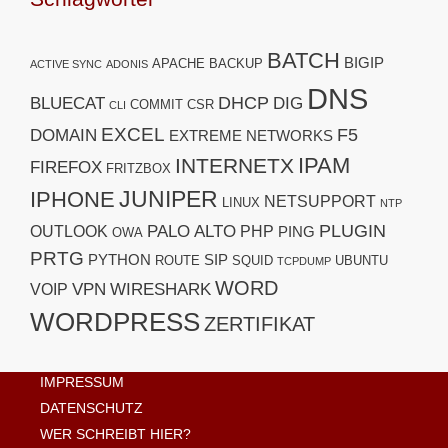
BATCH
BIGIP
APACHE
BACKUP
ACTIVE SYNC
ADONIS
DNS
DHCP
BLUECAT
DIG
COMMIT
CSR
CLI
EXCEL
F5
DOMAIN
EXTREME NETWORKS
IPAM
INTERNETX
FIREFOX
FRITZBOX
JUNIPER
IPHONE
NETSUPPORT
LINUX
NTP
PLUGIN
PALO ALTO
OUTLOOK
PHP
PING
OWA
PRTG
PYTHON
SIP
ROUTE
SQUID
UBUNTU
TCPDUMP
WORD
VPN
WIRESHARK
VOIP
WORDPRESS
ZERTIFIKAT
IMPRESSUM
DATENSCHUTZ
WER SCHREIBT HIER?