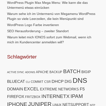
WordPress Plugin Max Mega Menu: Wie kann die das
Untermenü etwas einrücken
Warum sehe ich im Untermenü von Megamenu WordPress
Plugin so viele Leerzeilen, die kein Menüpunkt sind
WordPress Logo Farbe invertieren
SEO Herausforderung – zweiter Standort
Warum leitet mich IONOS sofort zum Webmail, wenn ich
mich im Kundencenter anmelden will?
Schlagwörter
BATCH
BIGIP
APACHE
BACKUP
ACTIVE SYNC
ADONIS
DNS
DHCP
BLUECAT
DIG
COMMIT
CSR
CLI
EXCEL
F5
DOMAIN
EXTREME NETWORKS
IPAM
INTERNETX
FIREFOX
FRITZBOX
JUNIPER
IPHONE
NETSUPPORT
LINUX
NTP