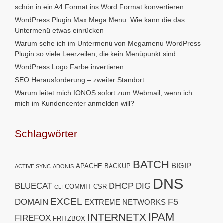
schön in ein A4 Format ins Word Format konvertieren
WordPress Plugin Max Mega Menu: Wie kann die das
Untermenü etwas einrücken
Warum sehe ich im Untermenü von Megamenu WordPress
Plugin so viele Leerzeilen, die kein Menüpunkt sind
WordPress Logo Farbe invertieren
SEO Herausforderung – zweiter Standort
Warum leitet mich IONOS sofort zum Webmail, wenn ich
mich im Kundencenter anmelden will?
Schlagwörter
BATCH
BIGIP
APACHE
BACKUP
ACTIVE SYNC
ADONIS
DNS
DHCP
BLUECAT
DIG
COMMIT
CSR
CLI
EXCEL
F5
DOMAIN
EXTREME NETWORKS
IPAM
INTERNETX
FIREFOX
FRITZBOX