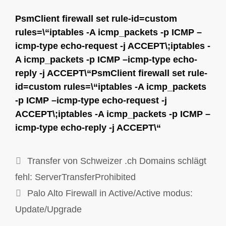
PsmClient firewall set rule-id=custom
rules=\“iptables -A icmp_packets -p ICMP –
icmp-type echo-request -j ACCEPT\;iptables -
A icmp_packets -p ICMP –icmp-type echo-
reply -j ACCEPT\“PsmClient firewall set rule-
id=custom rules=\“iptables -A icmp_packets
-p ICMP –icmp-type echo-request -j
ACCEPT\;iptables -A icmp_packets -p ICMP –
icmp-type echo-reply -j ACCEPT\“
Transfer von Schweizer .ch Domains schlägt
fehl: ServerTransferProhibited
Palo Alto Firewall in Active/Active modus:
Update/Upgrade