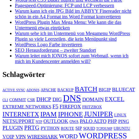
Pagespeed-Optimierung: FCP und LCP verbessern
Warum kann ich ein JPG Bild im ABBYY Finereader nicht
schön in ein A4 Format ins Word Format konvertieren
WordPress Plugin Max Mega Menu: Wie kann die das
Untermenü etwas einrücken
Warum sehe ich im Untermenü von Megamenu WordPress
Plugin so viele Leerzeilen, die kein Menüpunkt sind
WordPress Logo Farbe invertieren
SEO Herausforderung – zweiter Standort
Warum leitet mich IONOS sofort zum Webmail, wenn ich
mich im Kundencenter anmelden will?
Schlagwörter
BATCH
BLUECAT
BIGIP
APACHE
BACKUP
ACTIVE SYNC
ADONIS
DNS
EXCEL
DHCP
DIG
DOMAIN
COMMIT
CSR
CLI
F5
FIREFOX
EXTREME NETWORKS
FRITZBOX
JUNIPER
IPAM
IPHONE
INTERNETX
LINUX
PALO ALTO
NETSUPPORT
OUTLOOK
PHP
PING
OWA
NTP
PRTG
PLUGIN
PYTHON
SIP
ROUTE
SQUID
UBUNTU
TCPDUMP
WORDPRESS
WORD
VPN
WIRESHARK
VOIP