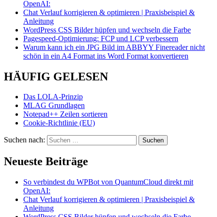
OpenAI:
Chat Verlauf korrigieren & optimieren | Praxisbeispiel &
Anleitung
WordPress CSS Bilder hüpfen und wechseln die Farbe
Pagespeed-Optimierung: FCP und LCP verbessern
Warum kann ich ein JPG Bild im ABBYY Finereader nicht
schön in ein A4 Format ins Word Format konvertieren
HÄUFIG GELESEN
Das LOLA-Prinzip
MLAG Grundlagen
Notepad++ Zeilen sortieren
Cookie-Richtlinie (EU)
Suchen nach:
Neueste Beiträge
So verbindest du WPBot von QuantumCloud direkt mit
OpenAI:
Chat Verlauf korrigieren & optimieren | Praxisbeispiel &
Anleitung
WordPress CSS Bilder hüpfen und wechseln die Farbe