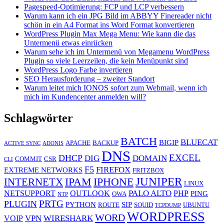
Pagespeed-Optimierung: FCP und LCP verbessern
Warum kann ich ein JPG Bild im ABBYY Finereader nicht
schön in ein A4 Format ins Word Format konvertieren
WordPress Plugin Max Mega Menu: Wie kann die das
Untermenü etwas einrücken
Warum sehe ich im Untermenü von Megamenu WordPress
Plugin so viele Leerzeilen, die kein Menüpunkt sind
WordPress Logo Farbe invertieren
SEO Herausforderung – zweiter Standort
Warum leitet mich IONOS sofort zum Webmail, wenn ich
mich im Kundencenter anmelden will?
Schlagwörter
BATCH
BLUECAT
BIGIP
APACHE
BACKUP
ACTIVE SYNC
ADONIS
DNS
EXCEL
DHCP
DIG
DOMAIN
COMMIT
CSR
CLI
F5
FIREFOX
EXTREME NETWORKS
FRITZBOX
JUNIPER
IPAM
IPHONE
INTERNETX
LINUX
PALO ALTO
NETSUPPORT
OUTLOOK
PHP
PING
OWA
NTP
PRTG
PLUGIN
PYTHON
SIP
ROUTE
SQUID
UBUNTU
TCPDUMP
WORDPRESS
WORD
VPN
WIRESHARK
VOIP