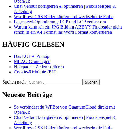
OpenAI:
Chat Verlauf korrigieren & optimieren | Praxisbeispiel &
Anleitung
WordPress CSS Bilder hüpfen und wechseln die Farbe
Pagespeed-Optimierung: FCP und LCP verbessern
Warum kann ich ein JPG Bild im ABBYY Finereader nicht
schön in ein A4 Format ins Word Format konvertieren
HÄUFIG GELESEN
Das LOLA-Prinzip
MLAG Grundlagen
Notepad++ Zeilen sortieren
Cookie-Richtlinie (EU)
Suchen nach:
Neueste Beiträge
So verbindest du WPBot von QuantumCloud direkt mit
OpenAI:
Chat Verlauf korrigieren & optimieren | Praxisbeispiel &
Anleitung
WordPress CSS Bilder hüpfen und wechseln die Farbe