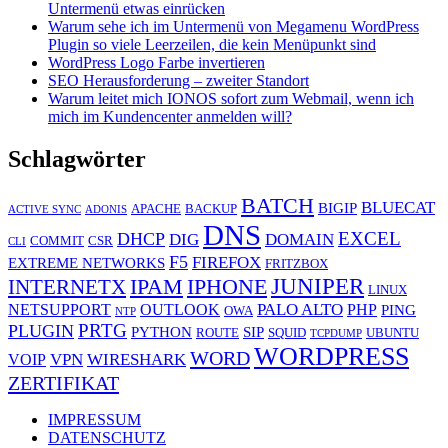
Untermenü etwas einrücken
Warum sehe ich im Untermenü von Megamenu WordPress
Plugin so viele Leerzeilen, die kein Menüpunkt sind
WordPress Logo Farbe invertieren
SEO Herausforderung – zweiter Standort
Warum leitet mich IONOS sofort zum Webmail, wenn ich
mich im Kundencenter anmelden will?
Schlagwörter
BATCH
BLUECAT
BIGIP
APACHE
BACKUP
ACTIVE SYNC
ADONIS
DNS
EXCEL
DHCP
DIG
DOMAIN
COMMIT
CSR
CLI
F5
FIREFOX
EXTREME NETWORKS
FRITZBOX
JUNIPER
IPAM
IPHONE
INTERNETX
LINUX
PALO ALTO
NETSUPPORT
OUTLOOK
PHP
PING
OWA
NTP
PRTG
PLUGIN
PYTHON
SIP
ROUTE
SQUID
UBUNTU
TCPDUMP
WORDPRESS
WORD
VPN
WIRESHARK
VOIP
ZERTIFIKAT
IMPRESSUM
DATENSCHUTZ