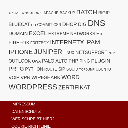
BATCH
BIGIP
APACHE
BACKUP
ACTIVE SYNC
ADONIS
DNS
DHCP
BLUECAT
DIG
COMMIT
CSR
CLI
EXCEL
F5
DOMAIN
EXTREME NETWORKS
IPAM
INTERNETX
FIREFOX
FRITZBOX
JUNIPER
IPHONE
NETSUPPORT
LINUX
NTP
PLUGIN
PALO ALTO
OUTLOOK
PHP
PING
OWA
PRTG
PYTHON
SIP
ROUTE
SQUID
UBUNTU
TCPDUMP
WORD
VPN
WIRESHARK
VOIP
WORDPRESS
ZERTIFIKAT
IMPRESSUM
DATENSCHUTZ
WER SCHREIBT HIER?
COOKIE-RICHTLINIE