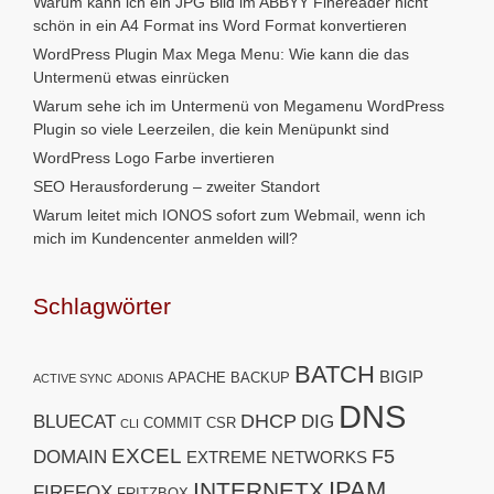
Warum kann ich ein JPG Bild im ABBYY Finereader nicht
schön in ein A4 Format ins Word Format konvertieren
WordPress Plugin Max Mega Menu: Wie kann die das
Untermenü etwas einrücken
Warum sehe ich im Untermenü von Megamenu WordPress
Plugin so viele Leerzeilen, die kein Menüpunkt sind
WordPress Logo Farbe invertieren
SEO Herausforderung – zweiter Standort
Warum leitet mich IONOS sofort zum Webmail, wenn ich
mich im Kundencenter anmelden will?
Schlagwörter
BATCH
BIGIP
APACHE
BACKUP
ACTIVE SYNC
ADONIS
DNS
DHCP
BLUECAT
DIG
COMMIT
CSR
CLI
EXCEL
F5
DOMAIN
EXTREME NETWORKS
IPAM
INTERNETX
FIREFOX
FRITZBOX