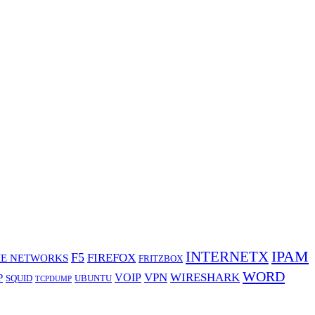
IPAM
INTERNETX
F5
FIREFOX
E NETWORKS
FRITZBOX
WORD
VPN
WIRESHARK
VOIP
P
SQUID
UBUNTU
TCPDUMP