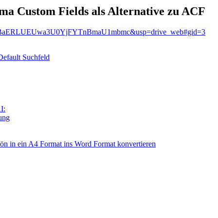
ma Custom Fields als Alternative zu ACF
1qdFhBaERLUEUwa3U0YjFYTnBmaU1mbmc&usp=drive_web#gid=3
Default Suchfeld
I:
tung
n in ein A4 Format ins Word Format konvertieren