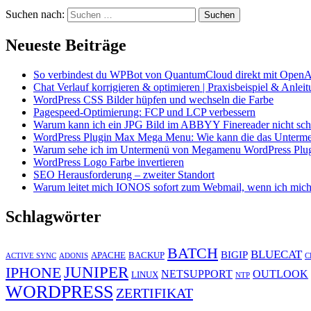
Suchen nach:
Neueste Beiträge
So verbindest du WPBot von QuantumCloud direkt mit OpenA
Chat Verlauf korrigieren & optimieren | Praxisbeispiel & Anlei
WordPress CSS Bilder hüpfen und wechseln die Farbe
Pagespeed-Optimierung: FCP und LCP verbessern
Warum kann ich ein JPG Bild im ABBYY Finereader nicht schö
WordPress Plugin Max Mega Menu: Wie kann die das Unterme
Warum sehe ich im Untermenü von Megamenu WordPress Plugin 
WordPress Logo Farbe invertieren
SEO Herausforderung – zweiter Standort
Warum leitet mich IONOS sofort zum Webmail, wenn ich mich
Schlagwörter
BATCH
BLUECAT
BIGIP
APACHE
BACKUP
ACTIVE SYNC
ADONIS
C
JUNIPER
IPHONE
NETSUPPORT
OUTLOOK
LINUX
NTP
WORDPRESS
ZERTIFIKAT