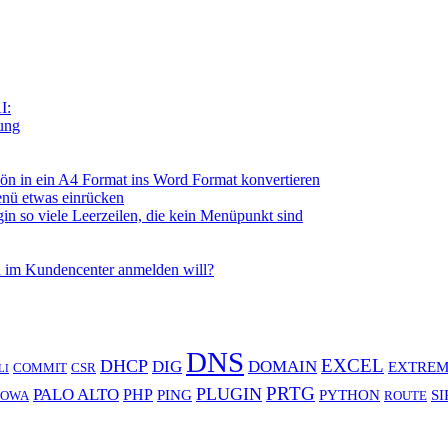
I:
tung
n in ein A4 Format ins Word Format konvertieren
nü etwas einrücken
so viele Leerzeilen, die kein Menüpunkt sind
 im Kundencenter anmelden will?
DNS
EXCEL
DHCP
DIG
DOMAIN
EXTREM
COMMIT
CSR
LI
PRTG
PLUGIN
PALO ALTO
PHP
PING
PYTHON
SI
OWA
ROUTE