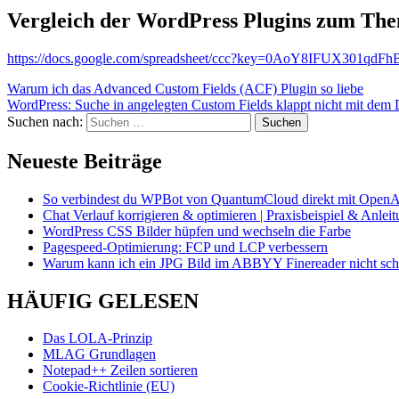
Vergleich der WordPress Plugins zum The
https://docs.google.com/spreadsheet/ccc?key=0AoY8IFUX30
Warum ich das Advanced Custom Fields (ACF) Plugin so liebe
WordPress: Suche in angelegten Custom Fields klappt nicht mit dem 
Suchen nach:
Neueste Beiträge
So verbindest du WPBot von QuantumCloud direkt mit OpenA
Chat Verlauf korrigieren & optimieren | Praxisbeispiel & Anlei
WordPress CSS Bilder hüpfen und wechseln die Farbe
Pagespeed-Optimierung: FCP und LCP verbessern
Warum kann ich ein JPG Bild im ABBYY Finereader nicht schö
HÄUFIG GELESEN
Das LOLA-Prinzip
MLAG Grundlagen
Notepad++ Zeilen sortieren
Cookie-Richtlinie (EU)