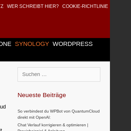
TZ
WER SCHREIBT HIER?
COOKIE-RICHTLINIE
ONE
SYNOLOGY
WORDPRESS
Suchen
nach:
Neueste Beiträge
oud
So verbindest du WPBot von QuantumCloud
direkt mit OpenAI:
Chat Verlauf korrigieren & optimieren |
t