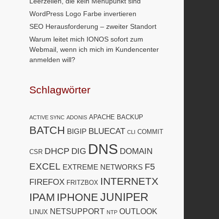
Leerzeilen, die kein Menüpunkt sind
WordPress Logo Farbe invertieren
SEO Herausforderung – zweiter Standort
Warum leitet mich IONOS sofort zum
Webmail, wenn ich mich im Kundencenter
anmelden will?
Schlagwörter
APACHE
BACKUP
ACTIVE SYNC
ADONIS
BATCH
BLUECAT
BIGIP
COMMIT
CLI
DNS
DHCP
DIG
DOMAIN
CSR
EXCEL
F5
EXTREME NETWORKS
INTERNETX
FIREFOX
FRITZBOX
JUNIPER
IPAM
IPHONE
NETSUPPORT
OUTLOOK
LINUX
NTP