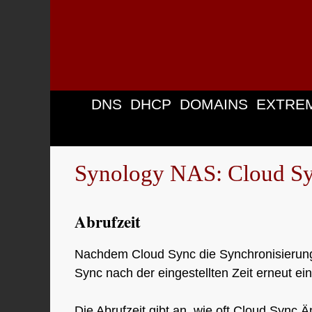
Zum
Inhalt
springen
DNS
DHCP
DOMAINS
EXTRE
Synology NAS: Cloud Syn
Abrufzeit
Nachdem Cloud Sync die Synchronisierung 
Sync nach der eingestellten Zeit erneut ei
Die Abrufzeit gibt an, wie oft Cloud Sync 