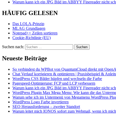
Warum kann ich ein JPG Bild im ABBYY Finereader nicht schö
HÄUFIG GELESEN
Das LOLA-Prinzip
MLAG Grundlagen
Notepad++ Zeilen sortieren
Cookie-Richtlinie (EU)
Suchen nach:
Neueste Beiträge
So verbindest du WPBot von QuantumCloud direkt mit OpenA
Chat Verlauf korrigieren & optimieren | Praxisbeispiel & Anlei
WordPress CSS Bilder hüpfen und wechseln die Farbe
Pagespeed-Optimierung: FCP und LCP verbessern
Warum kann ich ein JPG Bild im ABBYY Finereader nicht schö
WordPress Plugin Max Mega Menu: Wie kann die das Unterme
Warum sehe ich im Untermenü von Megamenu WordPress Plugin 
WordPress Logo Farbe invertieren
SEO Herausforderung – zweiter Standort
Warum leitet mich IONOS sofort zum Webmail, wenn ich mich