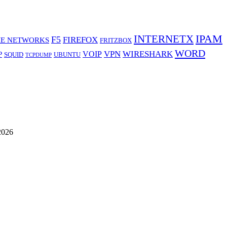
IPAM
INTERNETX
F5
FIREFOX
E NETWORKS
FRITZBOX
WORD
VPN
WIRESHARK
VOIP
P
SQUID
UBUNTU
TCPDUMP
2026