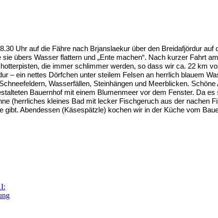
.30 Uhr auf die Fähre nach Brjanslaekur über den Breidafjördur auf 
sie übers Wasser flattern und „Ente machen“. Nach kurzer Fahrt am Fj
Schotterpisten, die immer schlimmer werden, so dass wir ca. 22 km
dur – ein nettes Dörfchen unter steilem Felsen an herrlich blauem W
 Schneefeldern, Wasserfällen, Steinhängen und Meerblicken. Schöne Au
gestalteten Bauernhof mit einem Blumenmeer vor dem Fenster. Da es sch
 (herrliches kleines Bad mit lecker Fischgeruch aus der nachen Fis
e gibt. Abendessen (Käsespätzle) kochen wir in der Küche vom Baue
I:
tung