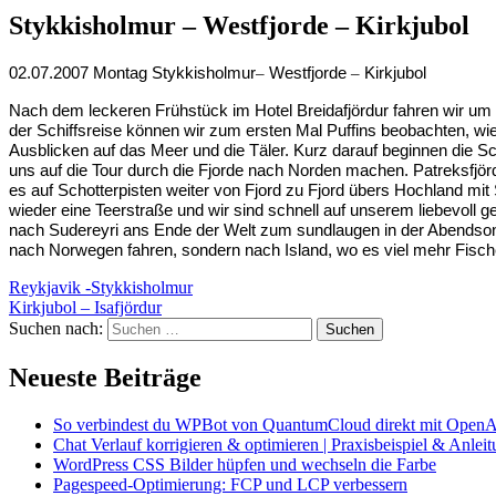
Stykkisholmur – Westfjorde – Kirkjubol
02.07.2007 Montag Stykkisholmur
–
Westfjorde
–
Kirkjubol
Nach dem leckeren Frühstück im Hotel Breidafjördur fahren wir um 8
der Schiffsreise können wir zum ersten Mal Puffins beobachten, wie 
Ausblicken auf das Meer und die Täler. Kurz darauf beginnen die 
uns auf die Tour durch die Fjorde nach Norden machen. Patreksfjör
es auf Schotterpisten weiter von Fjord zu Fjord übers Hochland mit
wieder eine Teerstraße und wir sind schnell auf unserem liebevoll 
nach Sudereyri ans Ende der Welt zum sundlaugen in der Abendsonne
nach Norwegen fahren, sondern nach Island, wo es viel mehr Fisch
Reykjavik -Stykkisholmur
Kirkjubol – Isafjördur
Suchen nach:
Neueste Beiträge
So verbindest du WPBot von QuantumCloud direkt mit OpenA
Chat Verlauf korrigieren & optimieren | Praxisbeispiel & Anlei
WordPress CSS Bilder hüpfen und wechseln die Farbe
Pagespeed-Optimierung: FCP und LCP verbessern