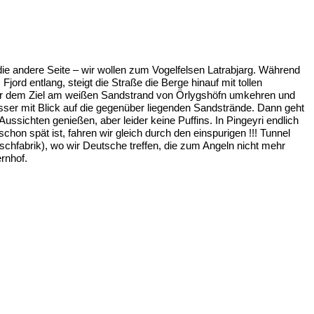
die andere Seite – wir wollen zum Vogelfelsen Latrabjarg. Während
ord entlang, steigt die Straße die Berge hinauf mit tollen
 vor dem Ziel am weißen Sandstrand von Örlygshöfn umkehren und
asser mit Blick auf die gegenüber liegenden Sandstrände. Dann geht
ssichten genießen, aber leider keine Puffins. In Pingeyri endlich
on spät ist, fahren wir gleich durch den einspurigen !!! Tunnel
chfabrik), wo wir Deutsche treffen, die zum Angeln nicht mehr
rnhof.