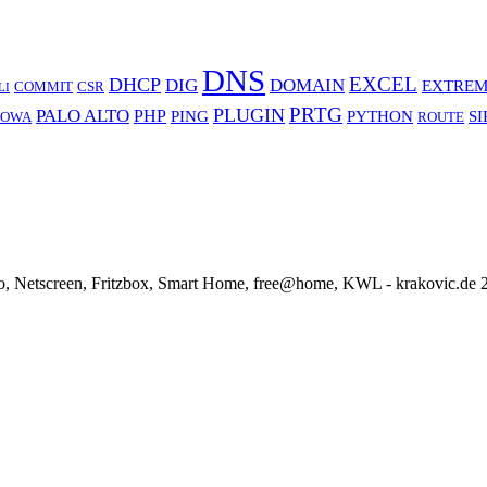
DNS
EXCEL
DHCP
DIG
DOMAIN
EXTREM
COMMIT
CSR
LI
PRTG
PLUGIN
PALO ALTO
PHP
PING
PYTHON
SI
OWA
ROUTE
o, Netscreen, Fritzbox, Smart Home, free@home, KWL - krakovic.de 