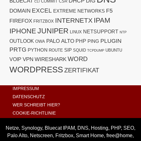
DHCP
BLUECAT
DIG
COMMIT
CSR
CLI
EXCEL
F5
DOMAIN
EXTREME NETWORKS
IPAM
INTERNETX
FIREFOX
FRITZBOX
JUNIPER
IPHONE
NETSUPPORT
LINUX
NTP
PLUGIN
PALO ALTO
OUTLOOK
PHP
PING
OWA
PRTG
PYTHON
SIP
ROUTE
SQUID
UBUNTU
TCPDUMP
WORD
VPN
WIRESHARK
VOIP
WORDPRESS
ZERTIFIKAT
IMPRESSUM
DATENSCHUTZ
WER SCHREIBT HIER?
COOKIE-RICHTLINIE
Netze, Synology, Bluecat IPAM, DNS, Hosting, PHP, SEO,
Palo Alto, Netscreen, Fritzbox, Smart Home, free@home,