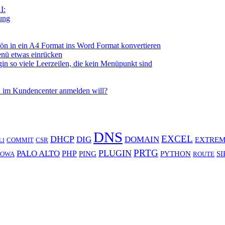
I:
tung
n in ein A4 Format ins Word Format konvertieren
nü etwas einrücken
so viele Leerzeilen, die kein Menüpunkt sind
 im Kundencenter anmelden will?
DNS
EXCEL
DHCP
DIG
DOMAIN
EXTREM
COMMIT
CSR
LI
PRTG
PLUGIN
PALO ALTO
PHP
PING
PYTHON
SI
OWA
ROUTE