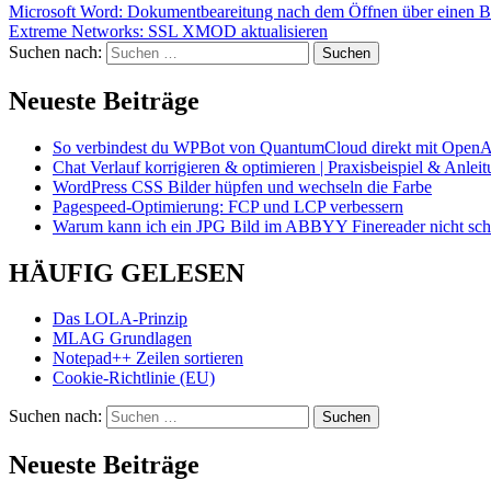
Microsoft Word: Dokumentbeareitung nach dem Öffnen über einen Br
Extreme Networks: SSL XMOD aktualisieren
Suchen nach:
Neueste Beiträge
So verbindest du WPBot von QuantumCloud direkt mit OpenA
Chat Verlauf korrigieren & optimieren | Praxisbeispiel & Anlei
WordPress CSS Bilder hüpfen und wechseln die Farbe
Pagespeed-Optimierung: FCP und LCP verbessern
Warum kann ich ein JPG Bild im ABBYY Finereader nicht schö
HÄUFIG GELESEN
Das LOLA-Prinzip
MLAG Grundlagen
Notepad++ Zeilen sortieren
Cookie-Richtlinie (EU)
Suchen nach:
Neueste Beiträge