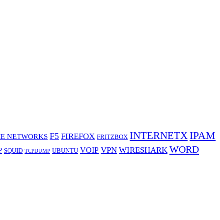
IPAM
INTERNETX
F5
FIREFOX
E NETWORKS
FRITZBOX
WORD
VPN
WIRESHARK
VOIP
P
SQUID
UBUNTU
TCPDUMP