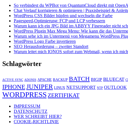
So verbindest du WPBot von QuantumCloud direkt mit OpenA
Chat Verlauf korrigieren & optimieren | Praxisbeispiel & Anlei
WordPress CSS Bilder hüpfen und wechseln die Farbe
Pagespeed-Optimierung: FCP und LCP verbessern
Warum kann ich ein JPG Bild im ABBYY Finereader nicht schö
WordPress Plugin Max Mega Menu: Wie kann die das Unterme
Warum sehe ich im Untermenü von Megamenu WordPress Plugin 
WordPress Logo Farbe invertieren
SEO Herausforderung – zweiter Standort
Warum leitet mich IONOS sofort zum Webmail, wenn ich mich
Schlagwörter
BATCH
BLUECAT
BIGIP
APACHE
BACKUP
ACTIVE SYNC
ADONIS
C
JUNIPER
IPHONE
NETSUPPORT
OUTLOOK
LINUX
NTP
WORDPRESS
ZERTIFIKAT
IMPRESSUM
DATENSCHUTZ
WER SCHREIBT HIER?
COOKIE-RICHTLINIE