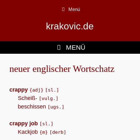
Zum
Menü
Inhalt
springen
krakovic.de
MENÜ
neuer englischer Wortschatz
crappy
{adj}
[sl.]
Scheiß-
[vulg.]
beschissen
[ugs.]
crappy job
[sl.]
Kackjob
{m}
[derb]