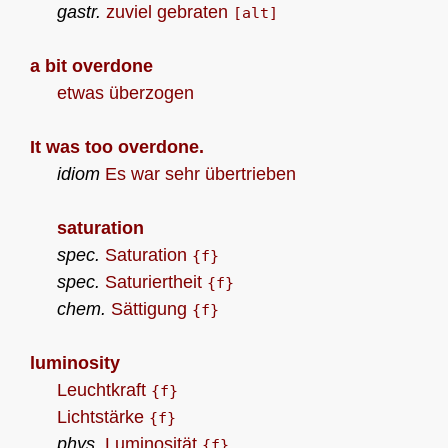
gastr.
zuviel gebraten
[alt]
a bit overdone
etwas überzogen
It was too overdone.
idiom
Es war sehr übertrieben
saturation
spec.
Saturation
{f}
spec.
Saturiertheit
{f}
chem.
Sättigung
{f}
luminosity
Leuchtkraft
{f}
Lichtstärke
{f}
phys.
Luminosität
{f}