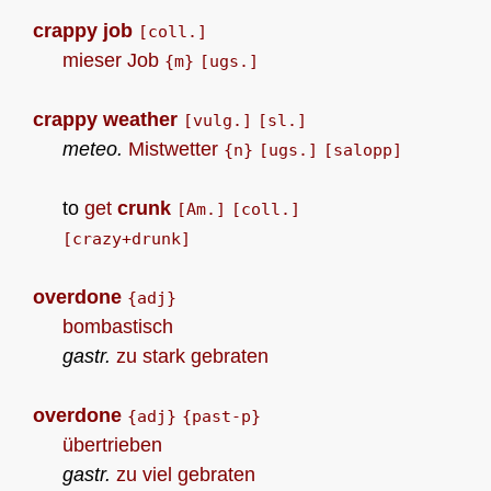
crappy job
[coll.]
mieser Job
{m}
[ugs.]
crappy weather
[vulg.]
[sl.]
meteo.
Mistwetter
{n}
[ugs.]
[salopp]
to
get
crunk
[Am.]
[coll.]
[crazy+drunk]
overdone
{adj}
bombastisch
gastr.
zu stark gebraten
overdone
{adj}
{past-p}
übertrieben
gastr.
zu viel gebraten