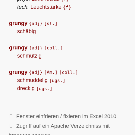
tech.
Leuchtstärke
{f}
grungy
{adj}
[sl.]
schäbig
grungy
{adj}
[coll.]
schmutzig
grungy
{adj}
[Am.]
[coll.]
schmuddelig
[ugs.]
dreckig
[ugs.]
Fenster einfrieren / fixieren im Excel 2010
Zugriff auf ein Apache Verzeichniss mit