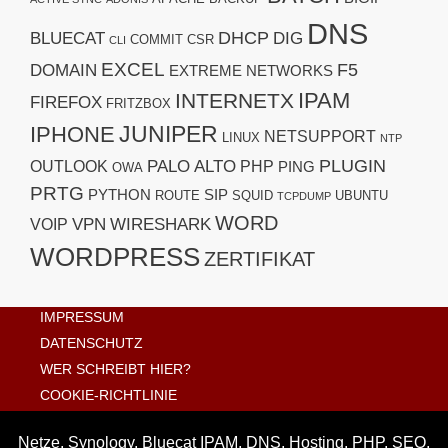
DNS
DHCP
BLUECAT
DIG
COMMIT
CSR
CLI
EXCEL
F5
DOMAIN
EXTREME NETWORKS
IPAM
INTERNETX
FIREFOX
FRITZBOX
JUNIPER
IPHONE
NETSUPPORT
LINUX
NTP
PLUGIN
PALO ALTO
OUTLOOK
PHP
PING
OWA
PRTG
PYTHON
SIP
ROUTE
SQUID
UBUNTU
TCPDUMP
WORD
VPN
WIRESHARK
VOIP
WORDPRESS
ZERTIFIKAT
IMPRESSUM
DATENSCHUTZ
WER SCHREIBT HIER?
COOKIE-RICHTLINIE
Netze, Synology, Bluecat IPAM, DNS, Hosting, PHP, SEO,