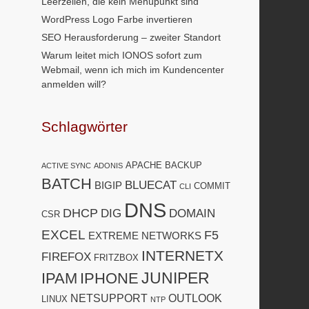
Leerzeilen, die kein Menüpunkt sind
WordPress Logo Farbe invertieren
SEO Herausforderung – zweiter Standort
Warum leitet mich IONOS sofort zum
Webmail, wenn ich mich im Kundencenter
anmelden will?
Schlagwörter
APACHE
BACKUP
ACTIVE SYNC
ADONIS
BATCH
BLUECAT
BIGIP
COMMIT
CLI
DNS
DHCP
DIG
DOMAIN
CSR
EXCEL
F5
EXTREME NETWORKS
INTERNETX
FIREFOX
FRITZBOX
JUNIPER
IPAM
IPHONE
NETSUPPORT
OUTLOOK
LINUX
NTP