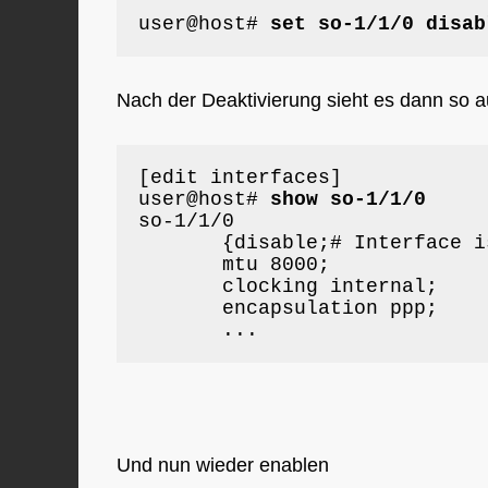
user@host# 
set so-1/1/0 disab
Nach der Deaktivierung sieht es dann so a
[edit interfaces]

user@host# 
so-1/1/0 

       {disable;# Interface i
       mtu 8000;

       clocking internal;

       encapsulation ppp;

       ...
Und nun wieder enablen