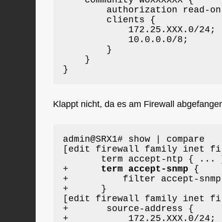
    community woXXXXXX {

        authorization read-onl
        clients {

            172.25.XXX.0/24;

            10.0.0.0/8;

        }

    }

}
Klappt nicht, da es am Firewall abgefangen 
admin@SRX1# show | compare

[edit firewall family inet fi
       term accept-ntp { ... }
+     
 term accept-snmp
 {

+          filter accept-snmp;
+      }

[edit firewall family inet fi
+       source-address {

+           172.25.XXX.0/24;
