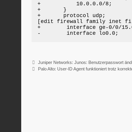
+           10.0.0.0/8;

+       }

+       protocol udp;

[edit firewall family inet fi
+        interface ge-0/0/15.0
-        interface lo0.0;
Juniper Networks: Junos: Benutzerpasswort änd
Palo Alto: User-ID Agent funktioniert trotz korrek