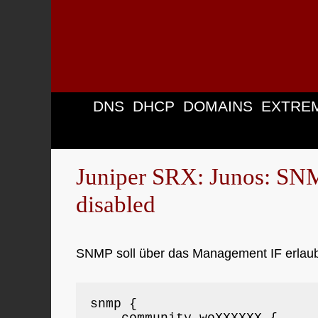
Zum
Inhalt
springen
DNS
DHCP
DOMAINS
EXTRE
Juniper SRX: Junos: SNM
disabled
SNMP soll über das Management IF erlaub
snmp {
