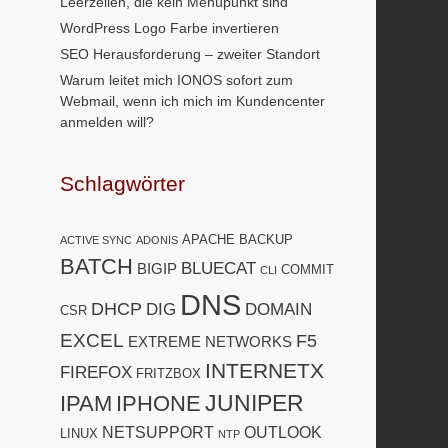
Leerzeilen, die kein Menüpunkt sind
WordPress Logo Farbe invertieren
SEO Herausforderung – zweiter Standort
Warum leitet mich IONOS sofort zum
Webmail, wenn ich mich im Kundencenter
anmelden will?
Schlagwörter
APACHE
BACKUP
ACTIVE SYNC
ADONIS
BATCH
BLUECAT
BIGIP
COMMIT
CLI
DNS
DHCP
DIG
DOMAIN
CSR
EXCEL
F5
EXTREME NETWORKS
INTERNETX
FIREFOX
FRITZBOX
JUNIPER
IPAM
IPHONE
NETSUPPORT
OUTLOOK
LINUX
NTP