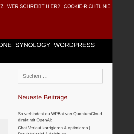
TZ
WER SCHREIBT HIER?
COOKIE-RICHTLINIE
ONE
SYNOLOGY
WORDPRESS
Suchen
nach:
Neueste Beiträge
So verbindest du WPBot von QuantumCloud
direkt mit OpenAI:
Chat Verlauf korrigieren & optimieren |