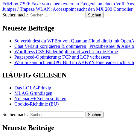
Fritzbox 7390: Faxe von einem externen Faxgerät an einem VoIP Ans
Juniper / Trapeze WLAN: Accesspoint sucht den MX 200 Controller
Suchen nach:
Neueste Beiträge
So verbindest du WPBot von QuantumCloud direkt mit OpenA
Chat Verlauf korrigieren & optimieren | Praxisbeispiel & Anlei
WordPress CSS Bilder hüpfen und wechseln die Farbe
Pagespeed-Optimierung: FCP und LCP verbessern
Warum kann ich ein JPG Bild im ABBYY Finereader nicht schö
HÄUFIG GELESEN
Das LOLA-Prinzip
MLAG Grundlagen
Notepad++ Zeilen sortieren
Cookie-Richtlinie (EU)
Suchen nach:
Neueste Beiträge