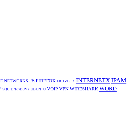
IPAM
INTERNETX
F5
FIREFOX
E NETWORKS
FRITZBOX
WORD
VPN
WIRESHARK
VOIP
P
SQUID
UBUNTU
TCPDUMP