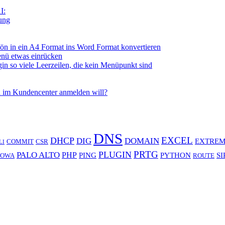
I:
tung
n in ein A4 Format ins Word Format konvertieren
nü etwas einrücken
so viele Leerzeilen, die kein Menüpunkt sind
 im Kundencenter anmelden will?
DNS
EXCEL
DHCP
DIG
DOMAIN
EXTREM
COMMIT
CSR
LI
PRTG
PLUGIN
PALO ALTO
PHP
PING
PYTHON
SI
OWA
ROUTE