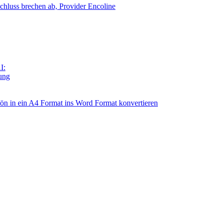
chluss brechen ab, Provider Encoline
I:
tung
n in ein A4 Format ins Word Format konvertieren