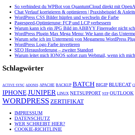
So verbindest du WPBot von QuantumCloud direkt mit OpenA
Chat Verlauf korrigieren & optimieren | Praxisbeispiel & Anlei
WordPress CSS Bilder hüpfen und wechseln die Farbe
Pagespeed-Optimierung: FCP und LCP verbessern
Warum kann ich ein JPG Bild im ABBYY Finereader nicht schö
WordPress Plugin Max Mega Menu: Wie kann die das Unterme
Warum sehe ich im Untermenü von Megamenu WordPress Plugin 
WordPress Logo Farbe invertieren
SEO Herausforderung – zweiter Standort
Warum leitet mich IONOS sofort zum Webmail, wenn ich mich
Schlagwörter
BATCH
BLUECAT
BIGIP
APACHE
BACKUP
ACTIVE SYNC
ADONIS
C
JUNIPER
IPHONE
NETSUPPORT
OUTLOOK
LINUX
NTP
WORDPRESS
ZERTIFIKAT
IMPRESSUM
DATENSCHUTZ
WER SCHREIBT HIER?
COOKIE-RICHTLINIE