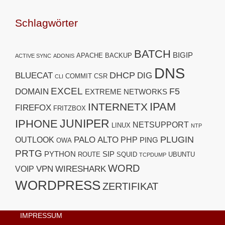
Schlagwörter
BATCH
BIGIP
APACHE
BACKUP
ACTIVE SYNC
ADONIS
DNS
DHCP
BLUECAT
DIG
COMMIT
CSR
CLI
EXCEL
F5
DOMAIN
EXTREME NETWORKS
IPAM
INTERNETX
FIREFOX
FRITZBOX
JUNIPER
IPHONE
NETSUPPORT
LINUX
NTP
PLUGIN
PALO ALTO
OUTLOOK
PHP
PING
OWA
PRTG
PYTHON
SIP
ROUTE
SQUID
UBUNTU
TCPDUMP
WORD
VPN
WIRESHARK
VOIP
WORDPRESS
ZERTIFIKAT
IMPRESSUM