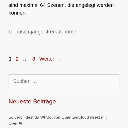
sind maximal 64 Szenen, die angelegt werden
können.
Kategorien
busch-jaeger-free-at-home
Seite
Seite
Seite
1
2
…
8
Weiter
→
Suchen
nach:
Neueste Beiträge
So verbindest du WPBot von QuantumCloud direkt mit
OpenAI: