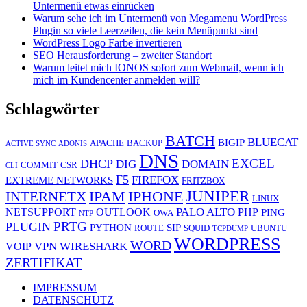
Untermenü etwas einrücken
Warum sehe ich im Untermenü von Megamenu WordPress
Plugin so viele Leerzeilen, die kein Menüpunkt sind
WordPress Logo Farbe invertieren
SEO Herausforderung – zweiter Standort
Warum leitet mich IONOS sofort zum Webmail, wenn ich
mich im Kundencenter anmelden will?
Schlagwörter
BATCH
BLUECAT
BIGIP
APACHE
BACKUP
ACTIVE SYNC
ADONIS
DNS
EXCEL
DHCP
DIG
DOMAIN
COMMIT
CSR
CLI
F5
FIREFOX
EXTREME NETWORKS
FRITZBOX
JUNIPER
IPAM
IPHONE
INTERNETX
LINUX
PALO ALTO
NETSUPPORT
OUTLOOK
PHP
PING
OWA
NTP
PRTG
PLUGIN
PYTHON
SIP
ROUTE
SQUID
UBUNTU
TCPDUMP
WORDPRESS
WORD
VPN
WIRESHARK
VOIP
ZERTIFIKAT
IMPRESSUM
DATENSCHUTZ