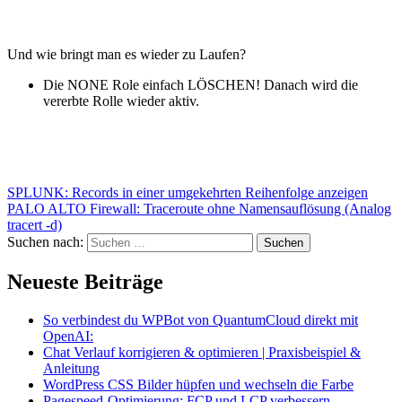
Und wie bringt man es wieder zu Laufen?
Die NONE Role einfach LÖSCHEN! Danach wird die
vererbte Rolle wieder aktiv.
SPLUNK: Records in einer umgekehrten Reihenfolge anzeigen
PALO ALTO Firewall: Traceroute ohne Namensauflösung (Analog
tracert -d)
Suchen nach:
Neueste Beiträge
So verbindest du WPBot von QuantumCloud direkt mit
OpenAI:
Chat Verlauf korrigieren & optimieren | Praxisbeispiel &
Anleitung
WordPress CSS Bilder hüpfen und wechseln die Farbe
Pagespeed-Optimierung: FCP und LCP verbessern