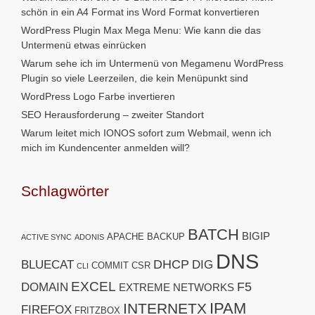
schön in ein A4 Format ins Word Format konvertieren
WordPress Plugin Max Mega Menu: Wie kann die das
Untermenü etwas einrücken
Warum sehe ich im Untermenü von Megamenu WordPress
Plugin so viele Leerzeilen, die kein Menüpunkt sind
WordPress Logo Farbe invertieren
SEO Herausforderung – zweiter Standort
Warum leitet mich IONOS sofort zum Webmail, wenn ich
mich im Kundencenter anmelden will?
Schlagwörter
BATCH
BIGIP
APACHE
BACKUP
ACTIVE SYNC
ADONIS
DNS
DHCP
BLUECAT
DIG
COMMIT
CSR
CLI
EXCEL
F5
DOMAIN
EXTREME NETWORKS
IPAM
INTERNETX
FIREFOX
FRITZBOX