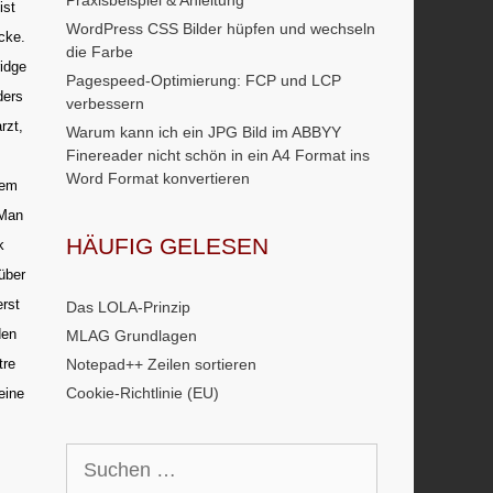
Praxisbeispiel & Anleitung
ist
WordPress CSS Bilder hüpfen und wechseln
cke.
die Farbe
ridge
Pagespeed-Optimierung: FCP und LCP
ders
verbessern
rzt,
Warum kann ich ein JPG Bild im ABBYY
Finereader nicht schön in ein A4 Format ins
Word Format konvertieren
dem
 Man
HÄUFIG GELESEN
k
über
erst
Das LOLA-Prinzip
den
MLAG Grundlagen
tre
Notepad++ Zeilen sortieren
Cookie-Richtlinie (EU)
eine
Suchen
nach: