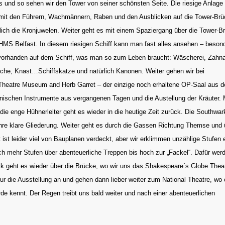
 und so sehen wir den Tower von seiner schönsten Seite. Die riesige Anlage 
n mit den Führern, Wachmännern, Raben und den Ausblicken auf die Tower-Brü
ich die Kronjuwelen. Weiter geht es mit einem Spaziergang über die Tower-B
HMS Belfast. In diesem riesigen Schiff kann man fast alles ansehen – beson
 vorhanden auf dem Schiff, was man so zum Leben braucht: Wäscherei, Zahna
che, Knast…Schiffskatze und natürlich Kanonen. Weiter gehen wir bei
heatre Museum and Herb Garret – der einzige noch erhaltene OP-Saal aus 
inischen Instrumente aus vergangenen Tagen und die Austellung der Kräuter.
 die enge Hühnerleiter geht es wieder in die heutige Zeit zurück. Die Southwar
ihre klare Gliederung. Weiter geht es durch die Gassen Richtung Themse und 
t ist leider viel von Bauplanen verdeckt, aber wir erklimmen unzählige Stufen 
h mehr Stufen über abenteuerliche Treppen bis hoch zur
„Fackel“. Dafür wer
rück geht es wieder über die Brücke, wo wir uns das Shakespeare´s Globe Thea
ur die Ausstellung an und gehen dann lieber weiter zum National Theatre, wo 
orde kennt. Der Regen treibt uns bald weiter und nach einer abenteuerlichen