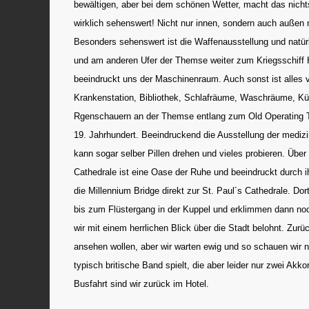
bewältigen, aber bei dem schönen Wetter, macht das nichts
wirklich sehenswert! Nicht nur innen, sondern auch auße
Besonders sehenswert ist die Waffenausstellung und natürl
und am anderen Ufer der Themse weiter zum Kriegsschiff 
beeindruckt uns der Maschinenraum. Auch sonst ist alles
Krankenstation, Bibliothek, Schlafräume, Waschräume, Kü
Rgenschauern an der Themse entlang zum Old Operating T
19. Jahrhundert. Beeindruckend die Ausstellung der mediz
kann sogar selber Pillen drehen und vieles probieren. Über
Cathedrale ist eine Oase der Ruhe und beeindruckt durch 
die Millennium Bridge direkt zur St. Paul´s Cathedrale. Dor
bis zum Flüstergang in der Kuppel und erklimmen dann noc
wir mit einem herrlichen Blick über die Stadt belohnt. Zu
ansehen wollen, aber wir warten ewig und so schauen wir n
typisch britische Band spielt, die aber leider nur zwei Akk
Busfahrt sind wir zurück im Hotel.