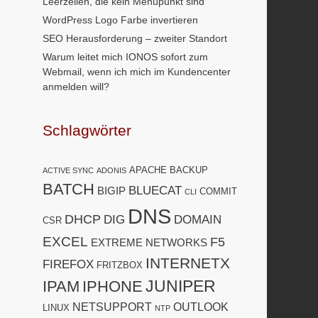
Leerzeilen, die kein Menüpunkt sind
WordPress Logo Farbe invertieren
SEO Herausforderung – zweiter Standort
Warum leitet mich IONOS sofort zum
Webmail, wenn ich mich im Kundencenter
anmelden will?
Schlagwörter
APACHE
BACKUP
ACTIVE SYNC
ADONIS
BATCH
BLUECAT
BIGIP
COMMIT
CLI
DNS
DHCP
DIG
DOMAIN
CSR
EXCEL
F5
EXTREME NETWORKS
INTERNETX
FIREFOX
FRITZBOX
JUNIPER
IPAM
IPHONE
NETSUPPORT
OUTLOOK
LINUX
NTP